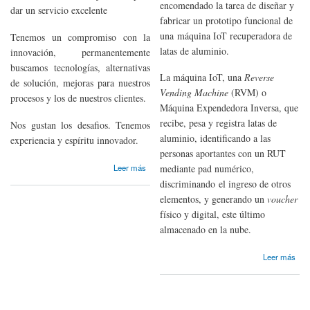
encomendado la tarea de diseñar y
dar un servicio excelente
fabricar un prototipo funcional de
una máquina IoT recuperadora de
Tenemos un compromiso con la
latas de aluminio.
innovación, permanentemente
buscamos tecnologías, alternativas
La máquina IoT, una
Reverse
de solución, mejoras para nuestros
Vending Machine
(RVM) o
procesos y los de nuestros clientes.
Máquina Expendedora Inversa, que
recibe, pesa y registra latas de
Nos gustan los desafios. Tenemos
aluminio, identificando a las
experiencia y espíritu innovador.
personas aportantes con un RUT
sobre Bienvenido a pezGordo e.i.r.l.
Leer más
mediante pad numérico,
discriminando el ingreso de otros
elementos, y generando un
voucher
físico y digital, este último
almacenado en la nube.
sobre Diseño y fabricación prototipo
Leer más
máquina ReciKlan IoT