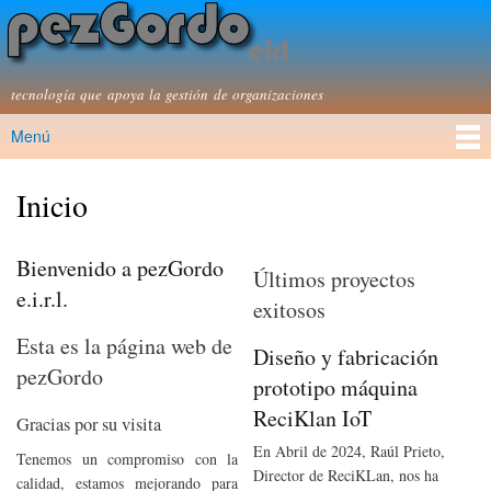
Pasar al
contenido
principal
pezGordo e.i.r.l.
tecnología que apoya la gestión de organizaciones
Menú
Menú principal
Inicio
Bienvenido a pezGordo
Últimos proyectos
e.i.r.l.
exitosos
Esta es la página web de
Diseño y fabricación
pezGordo
prototipo máquina
ReciKlan IoT
Gracias por su visita
En Abril de 2024, Raúl Prieto,
Tenemos un compromiso con la
Director de ReciKLan, nos ha
calidad, estamos mejorando para